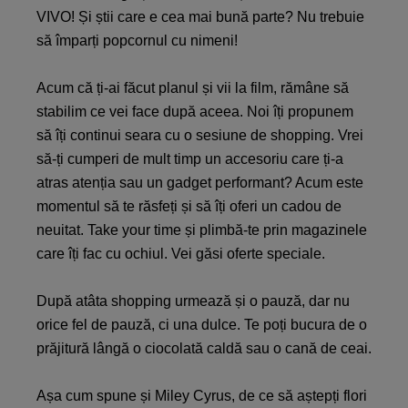
VIVO! Și știi care e cea mai bună parte? Nu trebuie
să împarți popcornul cu nimeni!
Acum că ți-ai făcut planul și vii la film, rămâne să
stabilim ce vei face după aceea. Noi îți propunem
să îți continui seara cu o sesiune de shopping. Vrei
să-ți cumperi de mult timp un accesoriu care ți-a
atras atenția sau un gadget performant? Acum este
momentul să te răsfeți și să îți oferi un cadou de
neuitat. Take your time și plimbă-te prin magazinele
care îți fac cu ochiul. Vei găsi oferte speciale.
După atâta shopping urmează și o pauză, dar nu
orice fel de pauză, ci una dulce. Te poți bucura de o
prăjitură lângă o ciocolată caldă sau o cană de ceai.
Așa cum spune și Miley Cyrus, de ce să aștepți flori