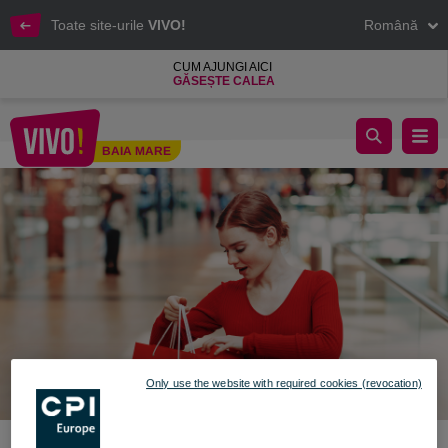
Toate site-urile
VIVO!
Română
CUM AJUNGI AICI
GĂSEȘTE CALEA
ZIUA ÎNDRĂGOSTIȚILOR ÎN LUMEA VIVO!
BAIA MARE
Baia Mare
Only use the website with required cookies (revocation)