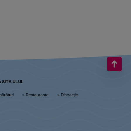
 SITE-ULUI:
părături
» Restaurante
» Distracție