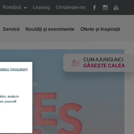
Română
Leasing
Urmărește-ne:
Servicii
Noutăți și evenimente
Oferte și Inspirații
CUM AJUNGI AICI
GĂSEȘTE CALEA
ookies (revocation)
ation, analyze
es yourself.