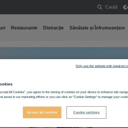
Caută
Caută
uri
Restaurante
Distracție
Sănătate și Înfrumusețare
Only use the website with required c
ookies
Accept All Cookies”, you agree to the storing of cookies on your device to enhance site navig
nd assist in our marketing efforts or you can click on "Cookie-Settings" to manage your cooki
Accept all cookies
Cookie settings