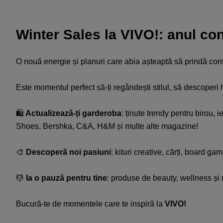
Winter Sales la VIVO!: anul conti
O nouă energie și planuri care abia așteaptă să prindă contu
Este momentul perfect să-ți regândești stilul, să descoperi hob
🛍️
Actualizează-ți garderoba
: ținute trendy pentru birou, 
Shoes, Bershka, C&A, H&M și multe alte magazine!​
🎨
Descoperă noi pasiuni
: kituri creative, cărți, board g
💆
Ia o pauză pentru tine
: produse de beauty, wellness și mi
Bucură-te de momentele care te inspiră la
VIVO!​