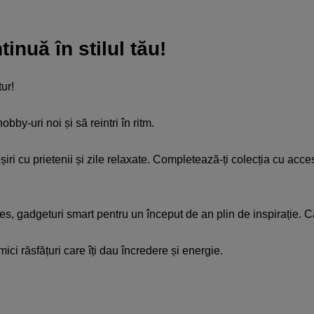
nuă în stilul tău!​
r! ​
by-uri noi și să reintri în ritm.​
ieșiri cu prietenii și zile relaxate. Completează-ți colecția cu ac
ames, gadgeturi smart pentru un început de an plin de inspirație. C
ci răsfățuri care îți dau încredere și energie.​