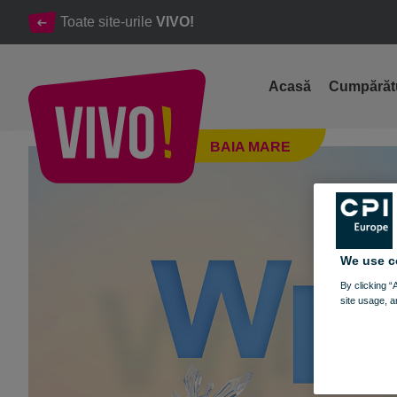
Toate site-urile
VIVO!
Acasă
Cumpărăt
Winter Sales la VIVO!: anul continuă în stilul tău!​
BAIA MARE
Baia Mare
We use c
By clicking “
site usage, a