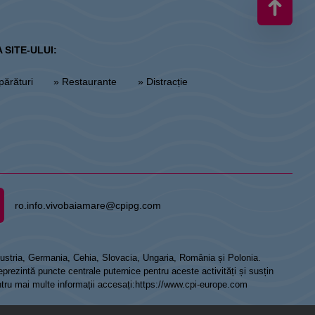
 SITE-ULUI:
părături
» Restaurante
» Distracție
ro.info.vivobaiamare@cpipg.com
 Austria, Germania, Cehia, Slovacia, Ungaria, România și Polonia.
prezintă puncte centrale puternice pentru aceste activități și susțin
ntru mai multe informații accesați:
https://www.cpi-europe.com