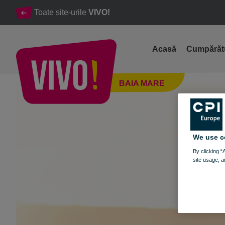
Toate site-urile
VIVO!
Acasă
Cumpărăt
Trăim vara împreună la VIVO!
BAIA MARE
Baia Mare
We use c
By clicking “
site usage, a