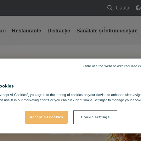
Caută
Caută
uri
Restaurante
Distracție
Sănătate și Înfrumusețare
Only use the website with required c
ookies
Accept All Cookies”, you agree to the storing of cookies on your device to enhance site navig
nd assist in our marketing efforts or you can click on "Cookie-Settings" to manage your cooki
Accept all cookies
Cookie settings