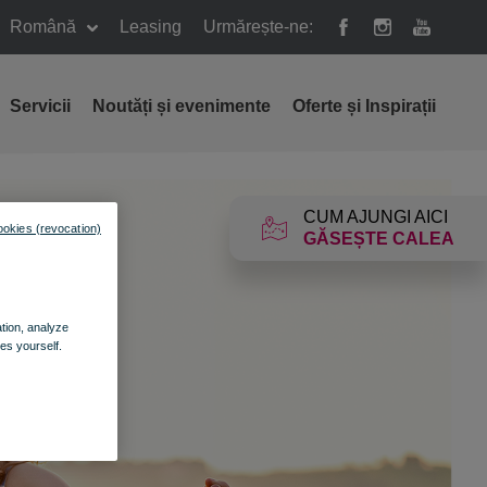
Română
Leasing
Urmărește-ne:
Servicii
Noutăți și evenimente
Oferte și Inspirații
CUM AJUNGI AICI
ookies (revocation)
GĂSEȘTE CALEA
ation, analyze
es yourself.