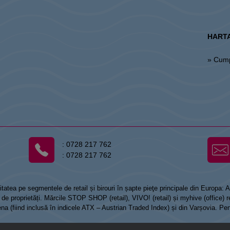
HARTA
» Cum
:
0728 217 762
:
0728 217 762
tatea pe segmentele de retail și birouri în șapte pieţe principale din Europa:
 proprietăți. Mărcile STOP SHOP (retail), VIVO! (retail) și myhive (office) re
Viena (fiind inclusă în indicele ATX – Austrian Traded Index) și din Varșovia. Pe