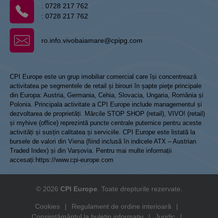
:
0728 217 762
:
0728 217 762
ro.info.vivobaiamare@cpipg.com
CPI Europe este un grup imobiliar comercial care își concentrează
activitatea pe segmentele de retail și birouri în șapte pieţe principale
din Europa: Austria, Germania, Cehia, Slovacia, Ungaria, România și
Polonia. Principala activitate a CPI Europe include managementul și
dezvoltarea de proprietăți. Mărcile STOP SHOP (retail), VIVO! (retail)
și myhive (office) reprezintă puncte centrale puternice pentru aceste
activități și susțin calitatea și serviciile. CPI Europe este listată la
bursele de valori din Viena (fiind inclusă în indicele ATX – Austrian
Traded Index) și din Varșovia. Pentru mai multe informații
accesați:
https://www.cpi-europe.com
© 2026
CPI Europe
. Toate drepturile rezervate.
Cookies
|
Regulament de ordine interioară
|
Consimțământul la buletin informativ
|
Juridic
|