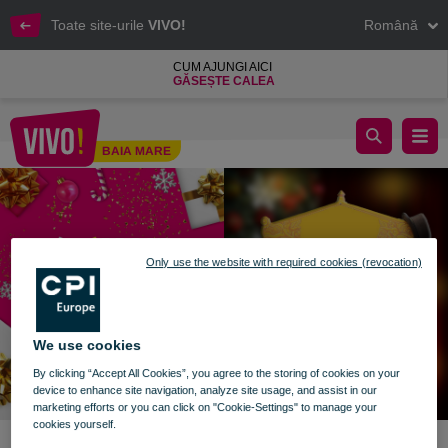
Toate site-urile
VIVO!
Română
CUM AJUNGI AICI
GĂSEȘTE CALEA
Teatru de Păpuși pentru Copii
BAIA MARE
Baia Mare
Only use the website with required cookies (revocation)
We use cookies
By clicking “Accept All Cookies”, you agree to the storing of cookies on your
device to enhance site navigation, analyze site usage, and assist in our
marketing efforts or you can click on "Cookie-Settings" to manage your
cookies yourself.