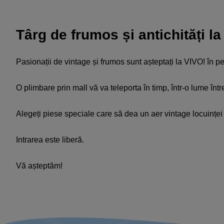
Târg de frumos și antichități l
Pasionații de vintage și frumos sunt așteptați la VIVO! în pe
O plimbare prin mall vă va teleporta în timp, într-o lume în
Alegeți piese speciale care să dea un aer vintage locuinței 
Intrarea este liberă.
Vă așteptăm!