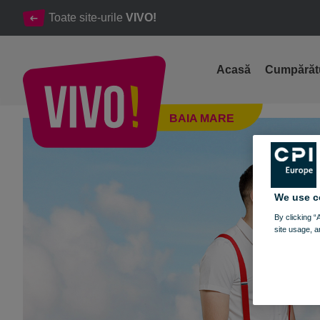
Toate site-urile
VIVO!
Acasă
Cumpărăt
Târg de frumos și antichități la VIVO!
BAIA MARE
Baia Mare
We use c
By clicking “
site usage, a