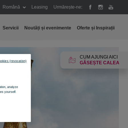
Română
Leasing
Urmărește-ne:
Servicii
Noutăți și evenimente
Oferte și Inspirații
CUM AJUNGI AICI
ookies (revocation)
GĂSEȘTE CALEA
ation, analyze
es yourself.