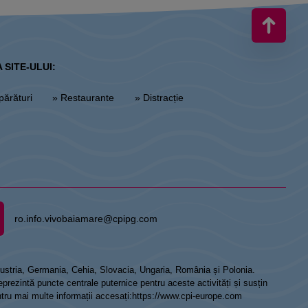
 SITE-ULUI:
părături
» Restaurante
» Distracție
ro.info.vivobaiamare@cpipg.com
 Austria, Germania, Cehia, Slovacia, Ungaria, România și Polonia.
prezintă puncte centrale puternice pentru aceste activități și susțin
ntru mai multe informații accesați:
https://www.cpi-europe.com