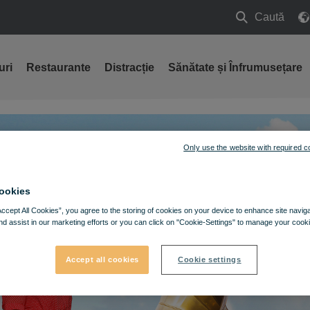
Caută
Caută
uri
Restaurante
Distracție
Sănătate și Înfrumusețare
Only use the website with required c
ookies
Accept All Cookies”, you agree to the storing of cookies on your device to enhance site navig
nd assist in our marketing efforts or you can click on "Cookie-Settings" to manage your cooki
Accept all cookies
Cookie settings