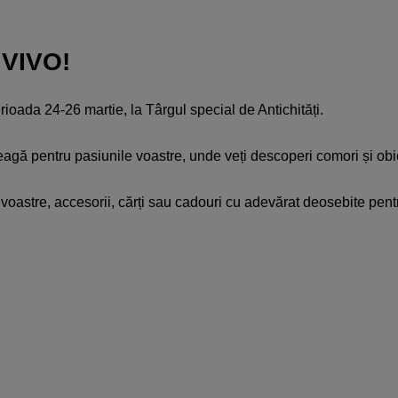
a VIVO!
rioada 24-26 martie, la Târgul special de Antichități.
treagă pentru pasiunile voastre, unde veți descoperi comori și obi
voastre, accesorii, cărți sau cadouri cu adevărat deosebite pent