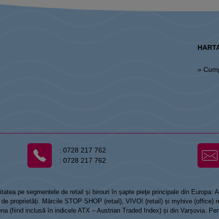
HARTA
» Cum
:
0728 217 762
:
0728 217 762
tatea pe segmentele de retail și birouri în șapte pieţe principale din Europa:
 proprietăți. Mărcile STOP SHOP (retail), VIVO! (retail) și myhive (office) re
Viena (fiind inclusă în indicele ATX – Austrian Traded Index) și din Varșovia. Pe