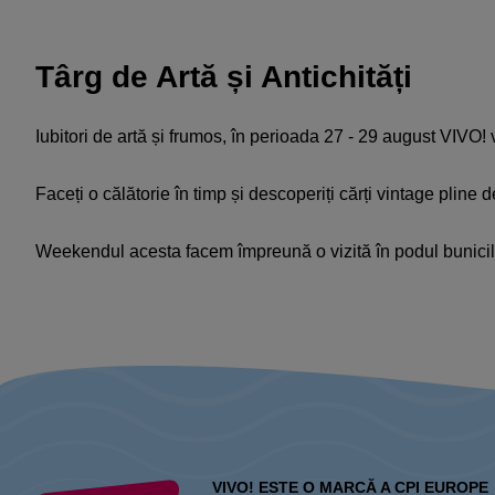
Târg de Artă și Antichități
Iubitori de artă și frumos, în perioada 27 - 29 august VIVO! vă
Faceți o călătorie în timp și descoperiți cărți vintage plin
Weekendul acesta facem împreună o vizită în podul bunicilo
VIVO! ESTE O MARCĂ A CPI EUROPE