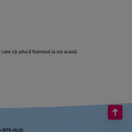
or care să aducă frumosul la voi acasă.
 SITE-ULUI: