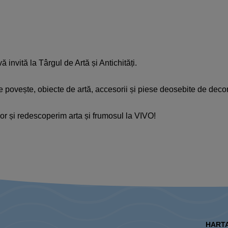
 invită la Târgul de Artă și Antichități.
e de povește, obiecte de artă, accesorii și piese deosebite de dec
r și redescoperim arta și frumosul la VIVO!
HARTA