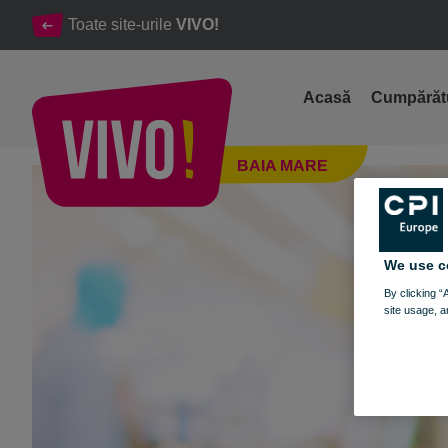
Toate site-urile
VIVO!
Acasă
Cumpărăt
Târg de Artă și Antichități - VIVO! Baia Mare
BAIA MARE
Baia Mare
We use c
By clicking “
site usage, a