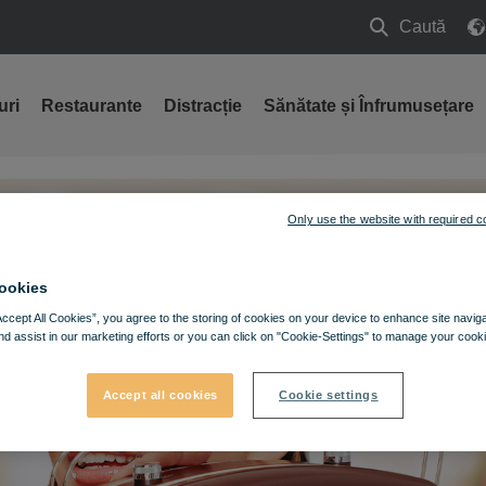
Caută
Caută
uri
Restaurante
Distracție
Sănătate și Înfrumusețare
Only use the website with required c
ookies
Accept All Cookies”, you agree to the storing of cookies on your device to enhance site navig
nd assist in our marketing efforts or you can click on "Cookie-Settings" to manage your cooki
Accept all cookies
Cookie settings