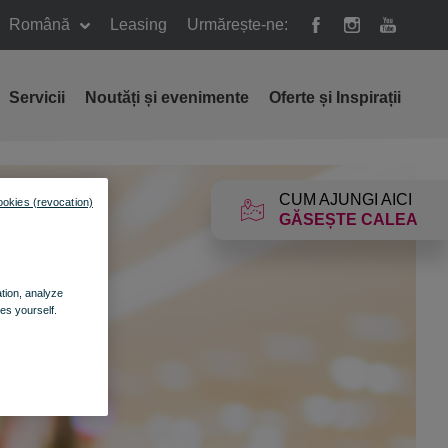
Română
Leasing
Urmărește-ne:
Servicii
Noutăți și evenimente
Oferte și Inspirații
CUM AJUNGI AICI
ookies (revocation)
GĂSEȘTE CALEA
ation, analyze
es yourself.