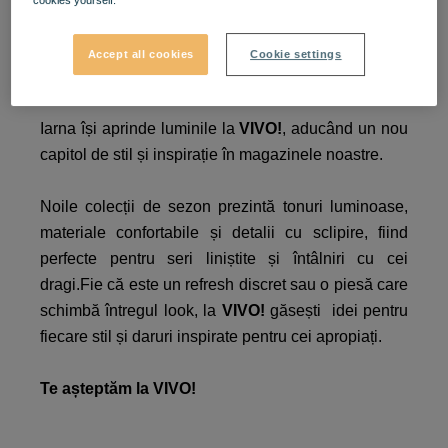
Sezonul de iarnă
Accept all cookies
Cookie settings
strălucește la VIVO! ❄️​
Iarna își aprinde luminile la
VIVO!
, aducând un nou
capitol de stil și inspirație în magazinele noastre.​
Noile colecții de sezon prezintă tonuri luminoase,
materiale confortabile și detalii cu sclipire, fiind
perfecte pentru seri liniștite și întâlniri cu cei
dragi.Fie că este un refresh discret sau o piesă care
schimbă întregul look, la
VIVO!
găsești idei pentru
fiecare stil și daruri inspirate pentru cei apropiați.​
Te așteptăm la VIVO!