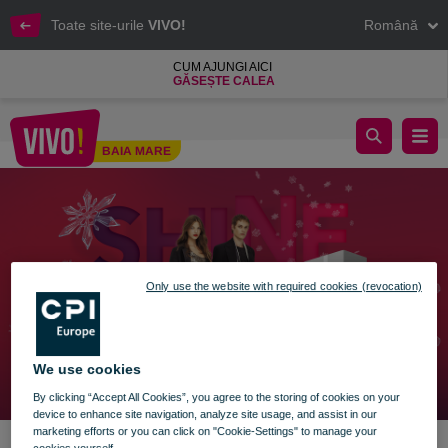
Toate site-urile
VIVO!
Română
CUM AJUNGI AICI
GĂSEȘTE CALEA
Sezonul de iarnă strălucește la VIVO! ❄️​
BAIA MARE
Baia Mare
Only use the website with required cookies (revocation)
We use cookies
By clicking “Accept All Cookies”, you agree to the storing of cookies on your
device to enhance site navigation, analyze site usage, and assist in our
marketing efforts or you can click on "Cookie-Settings" to manage your
cookies yourself.