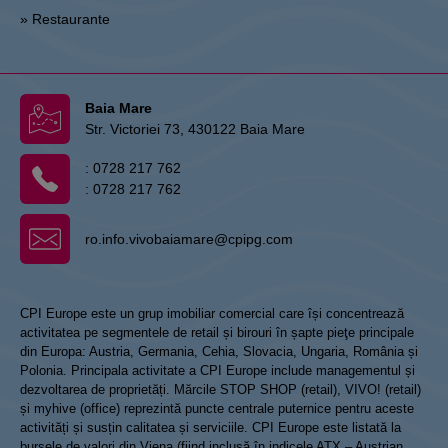
» Restaurante
Baia Mare
Str. Victoriei 73, 430122 Baia Mare
:
0728 217 762
:
0728 217 762
ro.info.vivobaiamare@cpipg.com
CPI Europe este un grup imobiliar comercial care își concentrează
activitatea pe segmentele de retail și birouri în șapte pieţe principale
din Europa: Austria, Germania, Cehia, Slovacia, Ungaria, România și
Polonia. Principala activitate a CPI Europe include managementul și
dezvoltarea de proprietăți. Mărcile STOP SHOP (retail), VIVO! (retail)
și myhive (office) reprezintă puncte centrale puternice pentru aceste
activități și susțin calitatea și serviciile. CPI Europe este listată la
bursele de valori din Viena (fiind inclusă în indicele ATX – Austrian