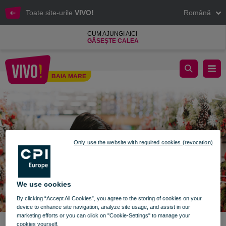
Toate site-urile
VIVO!
Română
CUM AJUNGI AICI
GĂSEȘTE CALEA
Sărbătorile sunt magice la VIVO! Constanța
BAIA MARE
Baia Mare
Only use the website with required cookies (revocation)
We use cookies
By clicking “Accept All Cookies”, you agree to the storing of cookies on your
device to enhance site navigation, analyze site usage, and assist in our
marketing efforts or you can click on "Cookie-Settings" to manage your
cookies yourself.