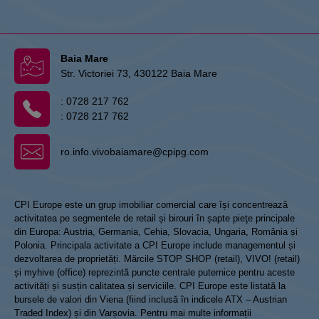
Baia Mare
Str. Victoriei 73, 430122 Baia Mare
:
0728 217 762
:
0728 217 762
ro.info.vivobaiamare@cpipg.com
CPI Europe este un grup imobiliar comercial care își concentrează
activitatea pe segmentele de retail și birouri în șapte pieţe principale
din Europa: Austria, Germania, Cehia, Slovacia, Ungaria, România și
Polonia. Principala activitate a CPI Europe include managementul și
dezvoltarea de proprietăți. Mărcile STOP SHOP (retail), VIVO! (retail)
și myhive (office) reprezintă puncte centrale puternice pentru aceste
activități și susțin calitatea și serviciile. CPI Europe este listată la
bursele de valori din Viena (fiind inclusă în indicele ATX – Austrian
Traded Index) și din Varșovia. Pentru mai multe informații