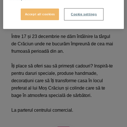
Sărbătorile sunt magice la
Accept all cookies
Cookie settings
VIVO!
Între 17 și 23 decembrie ne dăm întâlnire la târgul
de Crăciun unde ne bucurăm împreună de cea mai
frumoasă perioadă din an.
Îți place să oferi sau să primești cadouri? Inspiră-te
pentru daruri speciale, produse handmade,
decorațiuni care să îți transforme casa în locul
preferat al lui Moș Crăciun și colinde care să te
bage în atmosfera specială de sărbători.
La parterul centrului comercial.