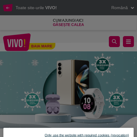
Toate site-urile
VIVO!
Română
CUM AJUNGI AICI
GĂSEȘTE CALEA
Sărbători fericite cu premii la VIVO!
BAIA MARE
Baia Mare
Only use the website with required cookies (revocation)