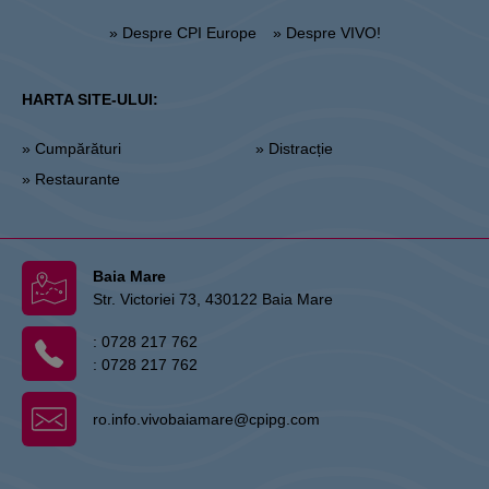
» Despre CPI Europe
» Despre VIVO!
HARTA SITE-ULUI:
» Cumpărături
» Distracție
» Restaurante
Baia Mare
Str. Victoriei 73, 430122 Baia Mare
:
0728 217 762
:
0728 217 762
ro.info.vivobaiamare@cpipg.com