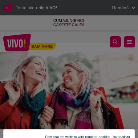
Toate site-urile
VIVO!
Română
CUM AJUNGI AICI
GĂSEȘTE CALEA
Reducerile de iarnă: inspirație pentru un an așa cum îți dorești.
BAIA MARE
Baia Mare
Only use the website with required cookies (revocation)