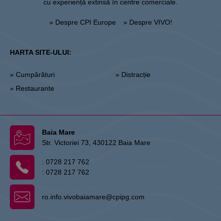
cu experiență extinsă în centre comerciale.
» Despre CPI Europe
» Despre VIVO!
HARTA SITE-ULUI:
» Cumpărături
» Distracție
» Restaurante
Baia Mare
Str. Victoriei 73, 430122 Baia Mare
:
0728 217 762
:
0728 217 762
ro.info.vivobaiamare@cpipg.com