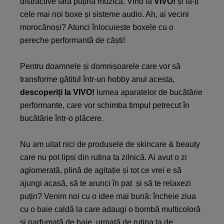
distractive fără puțină muzică. Vino la
VIVO!
și ia-ți
cele mai noi boxe și sisteme audio. Ah, ai vecini
morocănoși? Atunci înlocuiește boxele cu o
pereche performantă de căști!
Pentru doamnele și domnișoarele care vor să
transforme gătitul într-un hobby anul acesta,
descoperiți la VIVO!
lumea aparatelor de bucătărie
performante, care vor schimba timpul petrecut în
bucătărie într-o plăcere.
Nu am uitat nici de produsele de skincare & beauty
care nu pot lipsi din rutina ta zilnică. Ai avut o zi
aglomerată, plină de agitație și tot ce vrei e să
ajungi acasă, să te arunci în pat și să te relaxezi
puțin? Venim noi cu o idee mai bună: încheie ziua
cu o baie caldă la care adaugi o bombă multicoloră
și parfumată de baie, urmată de rutina ta de