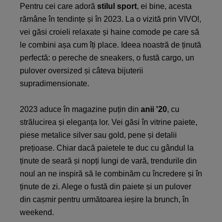
Pentru cei care adoră
stilul sport
, ei bine, acesta
rămâne în tendințe și în 2023. La o vizită prin VIVO!,
vei găsi croieli relaxate și haine comode pe care să
le combini așa cum îți place. Ideea noastră de ținută
perfectă: o pereche de sneakers, o fustă cargo, un
pulover oversized și câteva bijuterii
supradimensionate.
2023 aduce în magazine puțin din
anii '20
, cu
strălucirea și eleganța lor. Vei găsi în vitrine paiete,
piese metalice silver sau gold, pene și detalii
prețioase. Chiar dacă paietele te duc cu gândul la
ținute de seară și nopți lungi de vară, trendurile din
noul an ne inspiră să le combinăm cu încredere și în
ținute de zi. Alege o fustă din paiete și un pulover
din cașmir pentru următoarea ieșire la brunch, în
weekend.