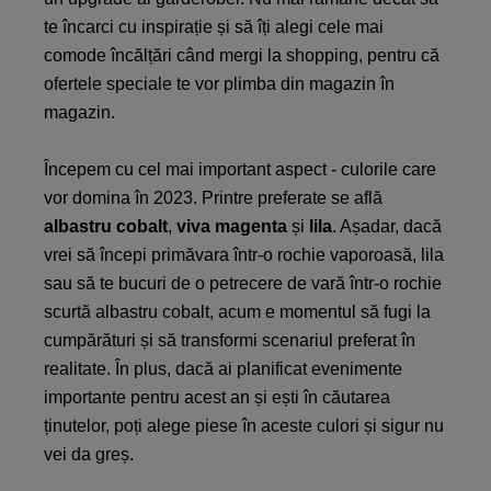
te încarci cu inspirație și să îți alegi cele mai
comode încălțări când mergi la shopping, pentru că
ofertele speciale te vor plimba din magazin în
magazin.
Începem cu cel mai important aspect - culorile care
vor domina în 2023. Printre preferate se află
albastru cobalt
,
viva
magenta
și
lila
. Așadar, dacă
vrei să începi primăvara într-o rochie vaporoasă, lila
sau să te bucuri de o petrecere de vară într-o rochie
scurtă albastru cobalt, acum e momentul să fugi la
cumpărături și să transformi scenariul preferat în
realitate. În plus, dacă ai planificat evenimente
importante pentru acest an și ești în căutarea
ținutelor, poți alege piese în aceste culori și sigur nu
vei da greș.