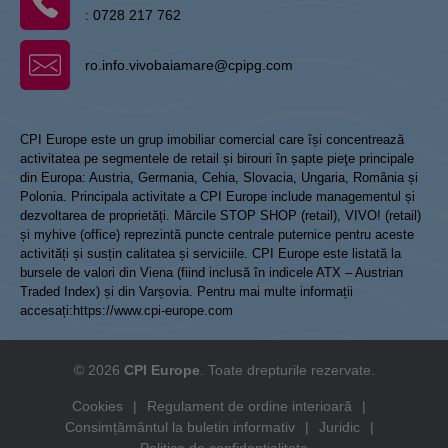
:
0728 217 762
ro.info.vivobaiamare@cpipg.com
CPI Europe este un grup imobiliar comercial care își concentrează
activitatea pe segmentele de retail și birouri în șapte pieţe principale
din Europa: Austria, Germania, Cehia, Slovacia, Ungaria, România și
Polonia. Principala activitate a CPI Europe include managementul și
dezvoltarea de proprietăți. Mărcile STOP SHOP (retail), VIVO! (retail)
și myhive (office) reprezintă puncte centrale puternice pentru aceste
activități și susțin calitatea și serviciile. CPI Europe este listată la
bursele de valori din Viena (fiind inclusă în indicele ATX – Austrian
Traded Index) și din Varșovia. Pentru mai multe informații
accesați:
https://www.cpi-europe.com
© 2026
CPI Europe
. Toate drepturile rezervate.
Cookies
|
Regulament de ordine interioară
|
Consimțământul la buletin informativ
|
Juridic
|