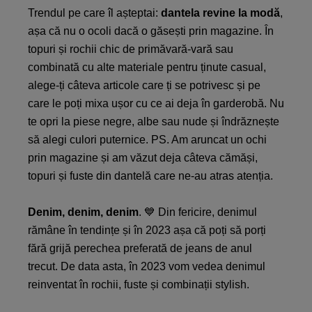
Trendul pe care îl așteptai:
dantela revine la modă
,
așa că nu o ocoli dacă o găsești prin magazine. În
topuri și rochii chic de primăvară-vară sau
combinată cu alte materiale pentru ținute casual,
alege-ți câteva articole care ți se potrivesc și pe
care le poți mixa ușor cu ce ai deja în garderobă. Nu
te opri la piese negre, albe sau nude și îndrăznește
să alegi culori puternice. PS. Am aruncat un ochi
prin magazine și am văzut deja câteva cămăși,
topuri și fuste din dantelă care ne-au atras atenția.
Denim, denim, denim
. 💙 Din fericire, denimul
rămâne în tendințe și în 2023 așa că poți să porți
fără grijă perechea preferată de jeans de anul
trecut. De data asta, în 2023 vom vedea denimul
reinventat în rochii, fuste și combinații stylish.