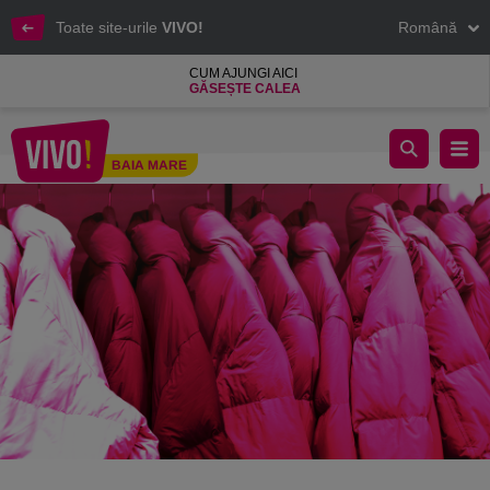
Toate site-urile
VIVO!
Română
CUM AJUNGI AICI
GĂSEȘTE CALEA
Reducerile de iarnă: cele mai importante trenduri din 2023 și in
BAIA MARE
Baia Mare