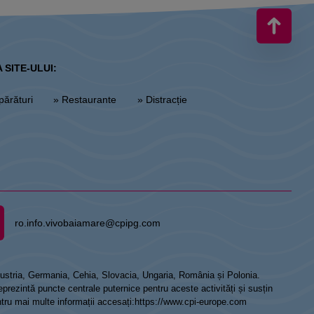
 SITE-ULUI:
părături
» Restaurante
» Distracție
ro.info.vivobaiamare@cpipg.com
 Austria, Germania, Cehia, Slovacia, Ungaria, România și Polonia.
prezintă puncte centrale puternice pentru aceste activități și susțin
ntru mai multe informații accesați:
https://www.cpi-europe.com