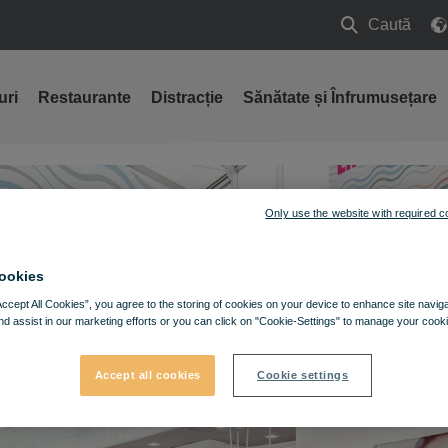
Caută
Caută
uri
Restaurante
Distracție
Sănătate și Înfrumusețare
Only use the website with required c
ookies
Accept All Cookies”, you agree to the storing of cookies on your device to enhance site navig
nd assist in our marketing efforts or you can click on "Cookie-Settings" to manage your cooki
Accept all cookies
Cookie settings