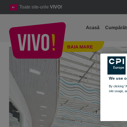
Toate site-urile
VIVO!
Acasă
Cumpărăt
Program Sărbători Pascale 2022
BAIA MARE
Baia Mare
We use c
By clicking “
site usage, a