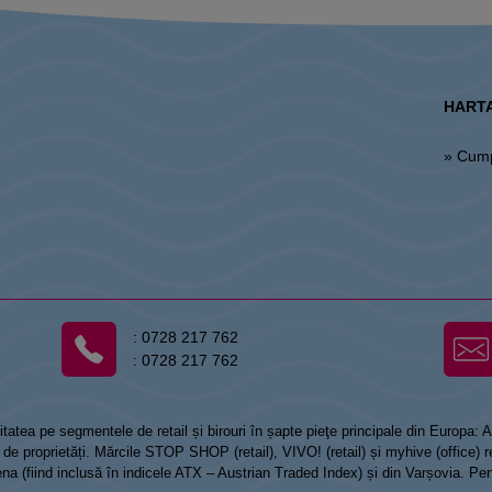
HARTA
» Cum
:
0728 217 762
:
0728 217 762
tatea pe segmentele de retail și birouri în șapte pieţe principale din Europa:
 proprietăți. Mărcile STOP SHOP (retail), VIVO! (retail) și myhive (office) re
Viena (fiind inclusă în indicele ATX – Austrian Traded Index) și din Varșovia. Pe