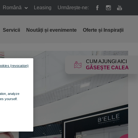
Română
Leasing
Urmărește-ne:
Servicii
Noutăți și evenimente
Oferte și Inspirații
CUM AJUNGI AICI
ookies (revocation)
GĂSEȘTE CALEA
ation, analyze
es yourself.