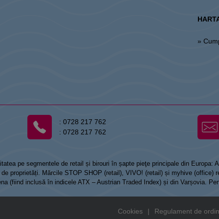
HARTA
» Cum
:
0728 217 762
:
0728 217 762
tatea pe segmentele de retail și birouri în șapte pieţe principale din Europa:
 proprietăți. Mărcile STOP SHOP (retail), VIVO! (retail) și myhive (office) re
Viena (fiind inclusă în indicele ATX – Austrian Traded Index) și din Varșovia. Pe
Cookies
|
Regulament de ordin