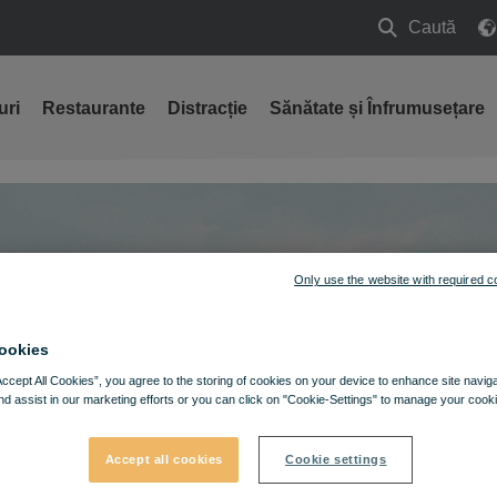
Caută
Caută
uri
Restaurante
Distracție
Sănătate și Înfrumusețare
Only use the website with required c
ookies
Accept All Cookies”, you agree to the storing of cookies on your device to enhance site navig
nd assist in our marketing efforts or you can click on "Cookie-Settings" to manage your cooki
Accept all cookies
Cookie settings