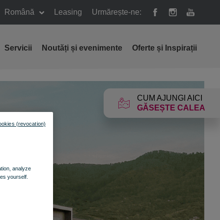
Română
Leasing
Urmărește-ne:
Servicii
Noutăți și evenimente
Oferte și Inspirații
CUM AJUNGI AICI
GĂSEȘTE CALEA
ookies (revocation)
ation, analyze
es yourself.