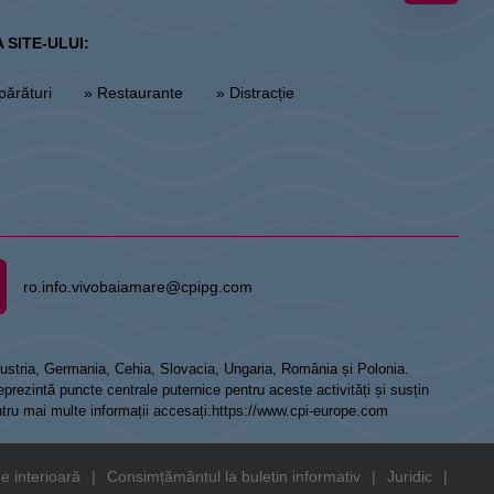
 SITE-ULUI:
părături
» Restaurante
» Distracție
ro.info.vivobaiamare@cpipg.com
 Austria, Germania, Cehia, Slovacia, Ungaria, România și Polonia.
prezintă puncte centrale puternice pentru aceste activități și susțin
ntru mai multe informații accesați:
https://www.cpi-europe.com
e interioară
|
Consimțământul la buletin informativ
|
Juridic
|