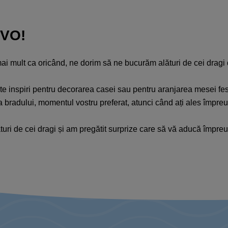
IVO!
ai mult ca oricând, ne dorim să ne bucurăm alături de cei drag
 să te inspiri pentru decorarea casei sau pentru aranjarea mesei 
ea bradului, momentul vostru preferat, atunci când ați ales împreu
turi de cei dragi și am pregătit surprize care să vă aducă împre