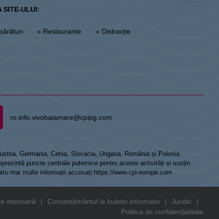
 SITE-ULUI:
părături
» Restaurante
» Distracție
ro.info.vivobaiamare@cpipg.com
 Austria, Germania, Cehia, Slovacia, Ungaria, România și Polonia.
prezintă puncte centrale puternice pentru aceste activități și susțin
ntru mai multe informații accesați:
https://www.cpi-europe.com
e interioară
|
Consimțământul la buletin informativ
|
Juridic
|
Politica de confidențialitate