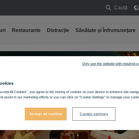
Caută
Caută
uri
Restaurante
Distracție
Sănătate și Înfrumusețare
Only use the website with required c
ookies
Accept All Cookies”, you agree to the storing of cookies on your device to enhance site navig
nd assist in our marketing efforts or you can click on "Cookie-Settings" to manage your cooki
Accept all cookies
Cookie settings