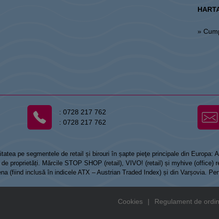
HARTA
» Cum
:
0728 217 762
:
0728 217 762
tatea pe segmentele de retail și birouri în șapte pieţe principale din Europa:
 proprietăți. Mărcile STOP SHOP (retail), VIVO! (retail) și myhive (office) re
Viena (fiind inclusă în indicele ATX – Austrian Traded Index) și din Varșovia. Pe
Cookies
|
Regulament de ordin