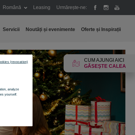
Română
Leasing
Urmărește-ne:
Servicii
Noutăți și evenimente
Oferte și Inspirații
CUM AJUNGI AICI
ookies (revocation)
GĂSEȘTE CALEA
ation, analyze
es yourself.