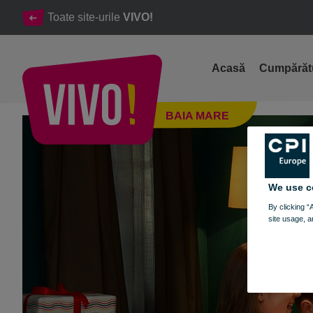
Toate site-urile
VIVO!
Acasă
Cumpărăt
Magia Crăciunului a ajuns la VIVO! Baia Mare
BAIA MARE
Baia Mare
We use c
By clicking “
site usage, a