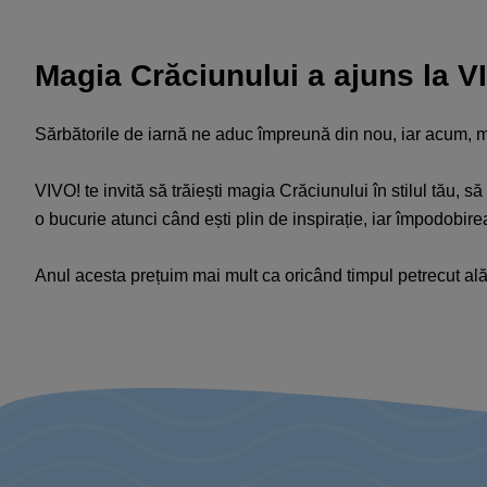
Magia Crăciunului a ajuns la V
Sărbătorile de iarnă ne aduc împreună din nou, iar acum, m
VIVO! te invită să trăiești magia Crăciunului în stilul tău,
o bucurie atunci când ești plin de inspirație, iar împodobir
Anul acesta prețuim mai mult ca oricând timpul petrecut ală