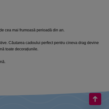
i de cea mai frumoasă perioadă din an.
festive. Căutarea cadoului perfect pentru cineva drag devine
nă toate decorațiunile.
ună.