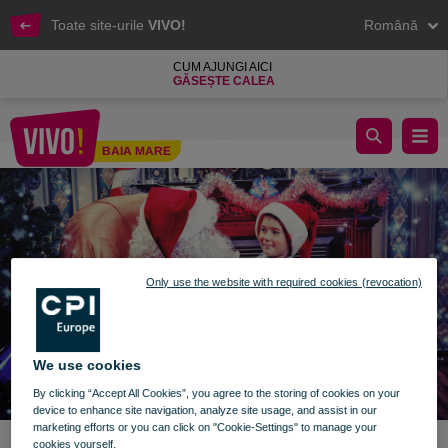
Toate site-urile
VIVO!
Română
CUM AJUNGI AICI
GĂSEȘTE CALEA
Întâlnește-l pe Moș Crăciun la VIVO! Baia Mare
BAIA MARE
Baia Mare
Only use the website with required cookies (revocation)
We use cookies
By clicking “Accept All Cookies”, you agree to the storing of cookies on your
device to enhance site navigation, analyze site usage, and assist in our
marketing efforts or you can click on "Cookie-Settings" to manage your
cookies yourself.