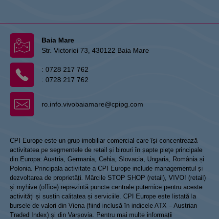
Baia Mare
Str. Victoriei 73, 430122 Baia Mare
:
0728 217 762
:
0728 217 762
ro.info.vivobaiamare@cpipg.com
CPI Europe este un grup imobiliar comercial care își concentrează
activitatea pe segmentele de retail și birouri în șapte pieţe principale
din Europa: Austria, Germania, Cehia, Slovacia, Ungaria, România și
Polonia. Principala activitate a CPI Europe include managementul și
dezvoltarea de proprietăți. Mărcile STOP SHOP (retail), VIVO! (retail)
și myhive (office) reprezintă puncte centrale puternice pentru aceste
activități și susțin calitatea și serviciile. CPI Europe este listată la
bursele de valori din Viena (fiind inclusă în indicele ATX – Austrian
Traded Index) și din Varșovia. Pentru mai multe informații