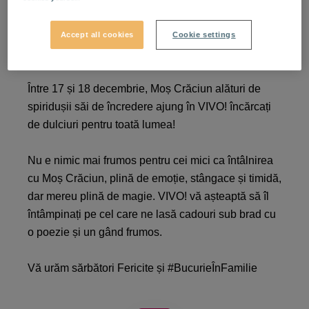
Întâlnește-l pe Moș Crăciun
Accept all cookies
Cookie settings
la VIVO!
Între 17 și 18 decembrie, Moș Crăciun alături de
spiridușii săi de încredere ajung în VIVO! încărcați
de dulciuri pentru toată lumea!
Nu e nimic mai frumos pentru cei mici ca întâlnirea
cu Moș Crăciun, plină de emoție, stângace și timidă,
dar mereu plină de magie. VIVO! vă așteaptă să îl
întâmpinați pe cel care ne lasă cadouri sub brad cu
o poezie și un gând frumos.
Vă urăm sărbători Fericite și #BucurieÎnFamilie