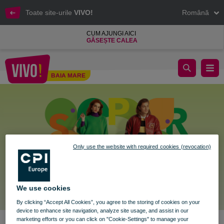
Toate site-urile
VIVO!
Română
CUM AJUNGI AICI
GĂSEȘTE CALEA
Fă loc primăverii în garderoba ta!​
BAIA MARE
Baia Mare
Only use the website with required cookies (revocation)
We use cookies
By clicking “Accept All Cookies”, you agree to the storing of cookies on your
device to enhance site navigation, analyze site usage, and assist in our
marketing efforts or you can click on "Cookie-Settings" to manage your