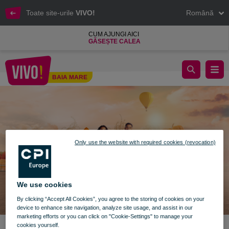
Toate site-urile
VIVO!
Română
CUM AJUNGI AICI
GĂSEȘTE CALEA
Descoperă colecțiile toamnei la VIVO!
BAIA MARE
Baia Mare
Only use the website with required cookies (revocation)
We use cookies
By clicking “Accept All Cookies”, you agree to the storing of cookies on your
device to enhance site navigation, analyze site usage, and assist in our
marketing efforts or you can click on "Cookie-Settings" to manage your
cookies yourself.