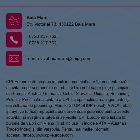
Baia Mare
Str. Victoriei 73, 430122 Baia Mare
:
0728 217 762
:
0728 217 762
ro.info.vivobaiamare@cpipg.com
CPI Europe este un grup imobiliar comercial care își concentrează
activitatea pe segmentele de retail și birouri în șapte pieţe principale
din Europa: Austria, Germania, Cehia, Slovacia, Ungaria, România și
Polonia. Principala activitate a CPI Europe include managementul și
dezvoltarea de proprietăți. Mărcile STOP SHOP (retail), VIVO! (retail)
și myhive (office) reprezintă puncte centrale puternice pentru aceste
activități și susțin calitatea și serviciile. CPI Europe este listată la
bursele de valori din Viena (fiind inclusă în indicele ATX – Austrian
Traded Index) și din Varșovia. Pentru mai multe informații
accesați:
https://www.cpi-europe.com