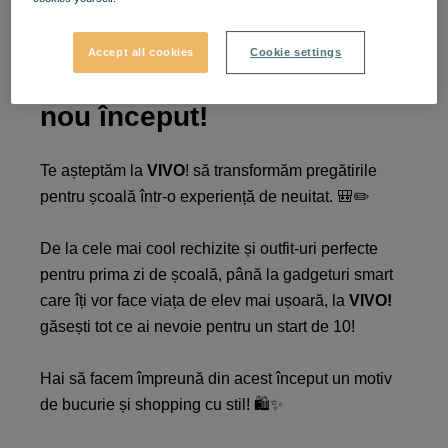
Back to School la VIVO! –
Accept all cookies
Cookie settings
Pregătește-te pentru un
nou început!​
Te așteptăm la
VIVO
! să transformăm pregătirile
pentru școală într-o experiență de neuitat. 🎒✏️​
De la cele mai cool rechizite și outfit-uri perfecte
pentru prima zi de școală, până la gadgeturi smart
care îți vor face viața de elev mai ușoară, la
VIVO!
găsești tot ce ai nevoie pentru un start de 10! ​
Hai să facem împreună din acest început un motiv
de bucurie și shopping cu stil! 🛍️✨