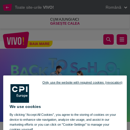
Toate site-urile
VIVO!
Română
CUM AJUNGI AICI
GĂSEȘTE CALEA
Back to School la VIVO! – Pregătește-te pentru un nou început!​
BAIA MARE
Baia Mare
Only use the website with required cookies (revocation)
We use cookies
By clicking “Accept All Cookies”, you agree to the storing of cookies on your
device to enhance site navigation, analyze site usage, and assist in our
marketing efforts or you can click on "Cookie-Settings" to manage your
cookies yourself.