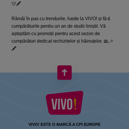
👕🖋️
Rămâi în pas cu trendurile, haide la VIVO! și fă-ți
cumpărăturile pentru un an de studii liniștit. Vă
așteptăm cu promoții pentru acest sezon de
cumpărături dedicat rechizitelor și hăinuțelor. 📖₊✧
🖋️
VIVO! ESTE O MARCĂ A CPI EUROPE