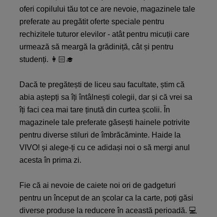
oferi copilului tău tot ce are nevoie, magazinele tale
preferate au pregătit oferte speciale pentru
rechizitele tuturor elevilor - atât pentru micuții care
urmează să meargă la grădiniță, cât și pentru
studenți. 👩🏻‍🎓
Dacă te pregătești de liceu sau facultate, știm că
abia aștepți sa îți întâlnești colegii, dar și că vrei sa
îți faci cea mai tare ținută din curtea școlii. În
magazinele tale preferate găsești hainele potrivite
pentru diverse stiluri de îmbrăcăminte. Haide la
VIVO! și alege-ți cu ce adidași noi o să mergi anul
acesta în prima zi.
Fie că ai nevoie de caiete noi ori de gadgeturi
pentru un început de an școlar ca la carte, poți găsi
diverse produse la reducere în această perioadă. 💻