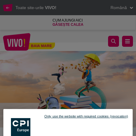
Toate site-urile
VIVO!
Română
CUM AJUNGI AICI
GĂSEȘTE CALEA
BACK TO SCHOOL, BACK TO SHOPPING
BAIA MARE
Baia Mare
Only use the website with required cookies (revocation)