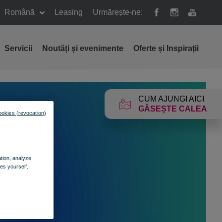
Română
Leasing
Urmărește-ne:
Servicii
Noutăți și evenimente
Oferte și Inspirații
CUM AJUNGI AICI
GĂSEȘTE CALEA
ookies (revocation)
ation, analyze
es yourself.