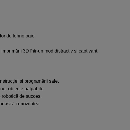
r de tehnologie.​​
imprimării 3D într-un mod distractiv și captivant.​​
trucției și programării sale.​
or obiecte palpabile.​
e robotică de succes.​
rnească curiozitatea.​