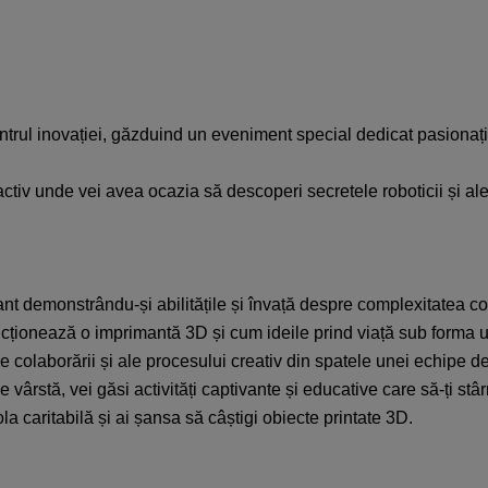
trul inovației, găzduind un eveniment special dedicat pasionațilo
eractiv unde vei avea ocazia să descoperi secretele roboticii și ale 
nt demonstrându-și abilitățile și învață despre complexitatea cons
ționează o imprimantă 3D și cum ideile prind viață sub forma un
le colaborării și ale procesului creativ din spatele unei echipe d
de vârstă, vei găsi activități captivante și educative care să-ți stâ
la caritabilă și ai șansa să câștigi obiecte printate 3D.​​