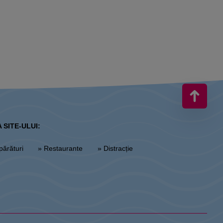
 SITE-ULUI:
părături
» Restaurante
» Distracție