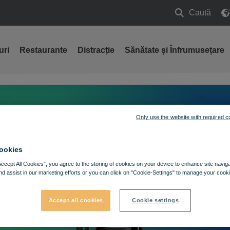
Caută
Caută
uri
Restaurante
Distracție
Sănătate și Înfrumusețare
Only use the website with required c
ookies
Accept All Cookies”, you agree to the storing of cookies on your device to enhance site navig
nd assist in our marketing efforts or you can click on "Cookie-Settings" to manage your cooki
Accept all cookies
Cookie settings