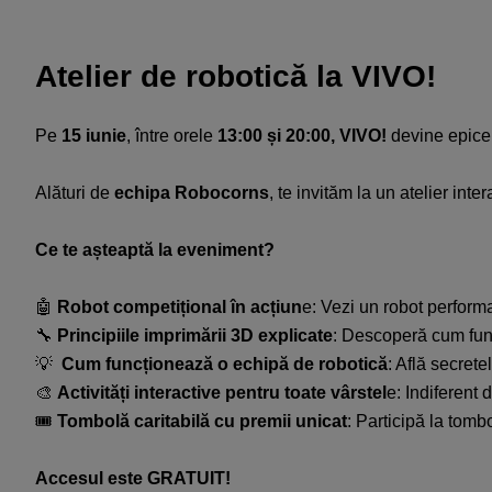
Atelier de robotică la VIVO!
Pe
15 iunie
, între orele
13:00 și 20:00, VIVO!
devine epicen
Alături de
echipa Robocorns
, te invităm la un atelier int
Ce te așteaptă la eveniment?​
🤖
Robot competițional în acțiun
e: Vezi un robot performa
🔧
Principiile imprimării 3D explicate
: Descoperă cum func
💡
Cum funcționează o echipă de robotică
: Află secrete
🎨
Activități interactive pentru toate vârstel
e: Indiferent 
🎟️
Tombolă caritabilă cu premii unicat
: Participă la tombo
Accesul este GRATUIT!​