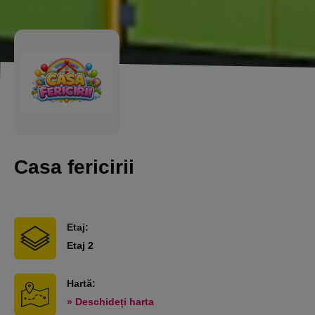
Casa fericirii
Etaj:
Etaj 2
Hartă:
» Deschideți harta