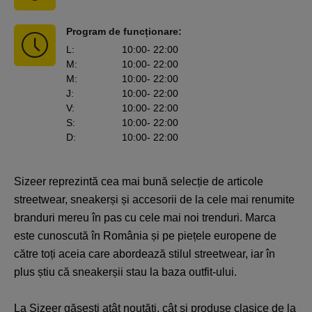
Program de funcționare:
L
:
10:00
- 22:00
M
:
10:00
- 22:00
M
:
10:00
- 22:00
J
:
10:00
- 22:00
V
:
10:00
- 22:00
S
:
10:00
- 22:00
D
:
10:00
- 22:00
Sizeer reprezintă cea mai bună selecție de articole
streetwear, sneakerși și accesorii de la cele mai renumite
branduri mereu în pas cu cele mai noi trenduri. Marca
este cunoscută în România și pe piețele europene de
către toți aceia care abordează stilul streetwear, iar în
plus știu că sneakerșii stau la baza outfit-ului.
La Sizeer găsești atât noutăți, cât și produse clasice de la