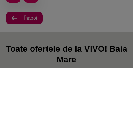
Înapoi
Toate ofertele de la VIVO! Baia
Mare
În prezent, nu există postări.