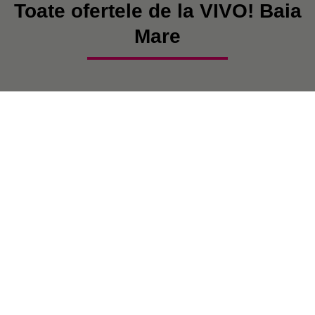
Toate ofertele de la VIVO! Baia
Mare
În prezent, nu există postări.
VIVO! ESTE O MARCĂ A CPI EUROPE