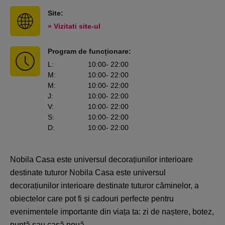
Site:
» Vizitati site-ul
Program de funcționare:
L
:
10:00
- 22:00
M
:
10:00
- 22:00
M
:
10:00
- 22:00
J
:
10:00
- 22:00
V
:
10:00
- 22:00
S
:
10:00
- 22:00
D
:
10:00
- 22:00
Nobila Casa este universul decorațiunilor interioare
destinate tuturor Nobila Casa este universul
decorațiunilor interioare destinate tuturor căminelor, a
obiectelor care pot fi și cadouri perfecte pentru
evenimentele importante din viața ta: zi de naștere, botez,
nuntă sau casă nouă.