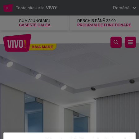
Toate site-urile
VIVO!
Română
CUM AJUNGI AICI
DESCHIS PÂNĂ 22:00
GĂSEȘTE CALEA
PROGRAM DE FUNCȚIONARE
Bijuterii care inspiră încredere
BAIA MARE
Baia Mare