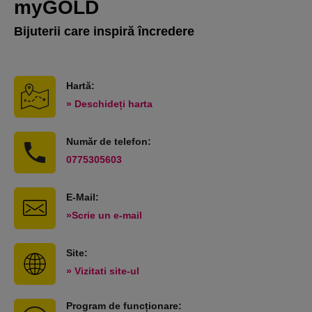
myGOLD
Bijuterii care inspiră încredere
Hartă:
» Deschideți harta
Număr de telefon:
0775305603
E-Mail:
»Scrie un e-mail
Site:
» Vizitati site-ul
Program de funcționare: