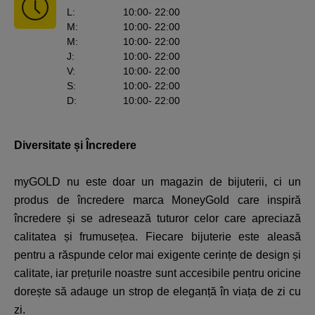
L
:
10:00
- 22:00
M
:
10:00
- 22:00
M
:
10:00
- 22:00
J
:
10:00
- 22:00
V
:
10:00
- 22:00
S
:
10:00
- 22:00
D
:
10:00
- 22:00
Diversitate și Încredere
myGOLD nu este doar un magazin de bijuterii, ci un
produs de încredere marca MoneyGold care inspiră
încredere și se adresează tuturor celor care apreciază
calitatea și frumusețea. Fiecare bijuterie este aleasă
pentru a răspunde celor mai exigente cerințe de design și
calitate, iar prețurile noastre sunt accesibile pentru oricine
dorește să adauge un strop de eleganță în viața de zi cu
zi.