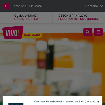
Toate site-urile
VIVO!
Română
CUM AJUNGI AICI
DESCHIS PÂNĂ 22:00
GĂSEȘTE CALEA
PROGRAM DE FUNCȚIONARE
Foto Iris, insula cu produse personalizate
BAIA MARE
Baia Mare
Only use the website with required cookies (revocation)