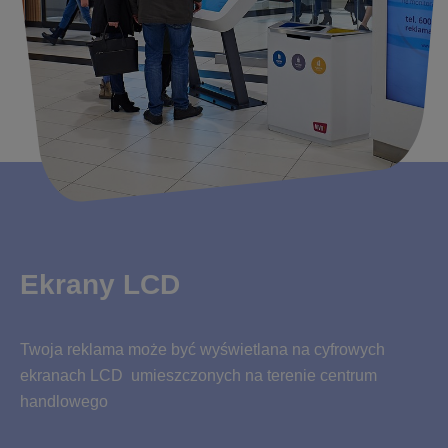
Ekrany LCD
Twoja reklama może być wyświetlana na cyfrowych
ekranach LCD umieszczonych na terenie centrum
handlowego