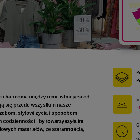
P
P
i harmonią między nimi, istniejąca od
E
ją się przede wszystkim nasze
»
rzebom, stylowi życia i sposobom
h codzienności i by towarzyszyła im
G
ciowych materiałów, ze starannością,
P
W