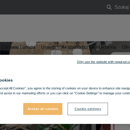
Szukaj
Szukaj
Zdrowie i uroda
Usługi
Aktualności i wydarzenia
Ofe
Only use the website with required c
ookies
Accept All Cookies”, you agree to the storing of cookies on your device to enhance site navig
nd assist in our marketing efforts or you can click on "Cookie-Settings" to manage your cooki
Accept all cookies
Cookie settings