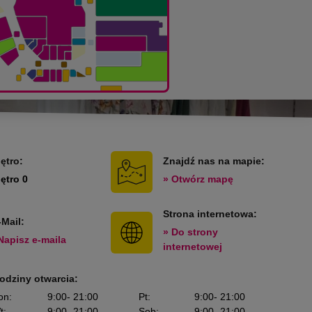
iętro:
Znajdź nas na mapie:
iętro 0
» Otwórz mapę
Strona internetowa:
-Mail:
» Do strony
Napisz e-maila
internetowej
odziny otwarcia:
on
:
9:00
- 21:00
Pt
:
9:00
- 21:00
t
:
9:00
- 21:00
Sob
:
9:00
- 21:00