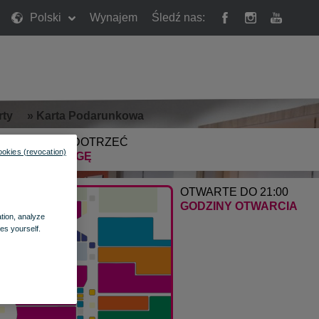
Polski
Wynajem
Śledź nas:
rty
»
Karta Podarunkowa
JAK DO NAS DOTRZEĆ
ookies (revocation)
ZNAJDŹ DROGĘ
OTWARTE DO 21:00
GODZINY OTWARCIA
ation, analyze
es yourself.