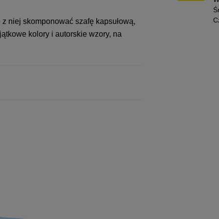
Ś
C
o z niej skomponować szafę kapsułową,
tkowe kolory i autorskie wzory, na