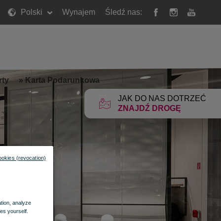
Polski
Wynajem
Śledź nas:
rty
»
Karta Podarunkowa
JAK DO NAS DOTRZEĆ
ZNAJDŹ DROGĘ
ookies (revocation)
ation, analyze
es yourself.