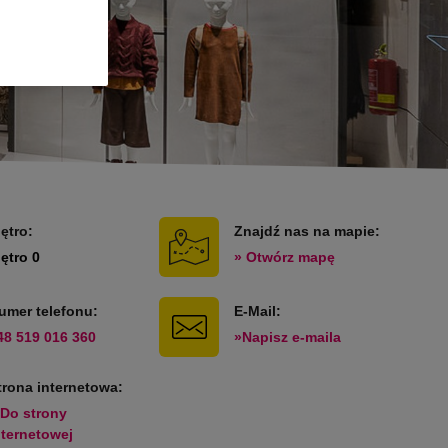
iętro:
Znajdź nas na mapie:
iętro 0
» Otwórz mapę
umer telefonu:
E-Mail:
48 519 016 360
»Napisz e-maila
trona internetowa:
 Do strony
nternetowej