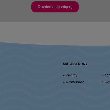
Dowiedz się więcej
MAPA STRONY:
» Zakupy
» K
» Restauracje
» Ak