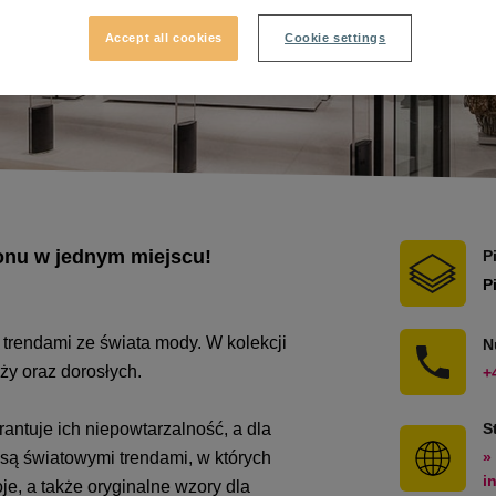
Accept all cookies
Cookie settings
zonu w jednym miejscu!
P
P
 trendami ze świata mody. W kolekcji
N
eży oraz dorosłych.
+
antuje ich niepowtarzalność, a dla
S
są światowymi trendami, w których
»
i
je, a także oryginalne wzory dla