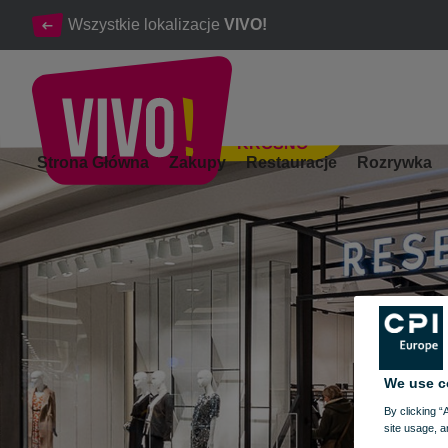
Wszystkie lokalizacje
VIVO!
KROSNO
Ubrania dla dzieci, młodzieży i dorosłych | Niska cena
Strona Główna
Zakupy
Restauracje
Rozrywka
Krosno
We use c
By clicking “
site usage, a