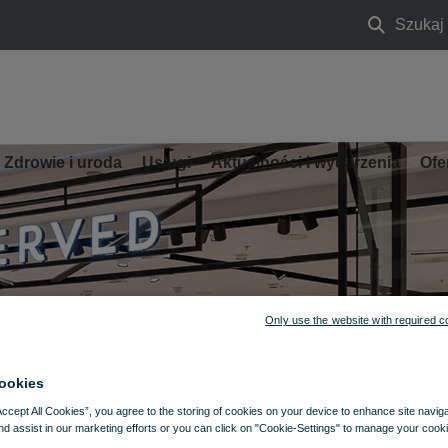
Szukaj
Szukaj
Zdrowie i uroda
Usługi
Aktualności i wydarzenia
Ofe
Only use the website with required c
ookies
Accept All Cookies”, you agree to the storing of cookies on your device to enhance site navig
nd assist in our marketing efforts or you can click on "Cookie-Settings" to manage your cooki