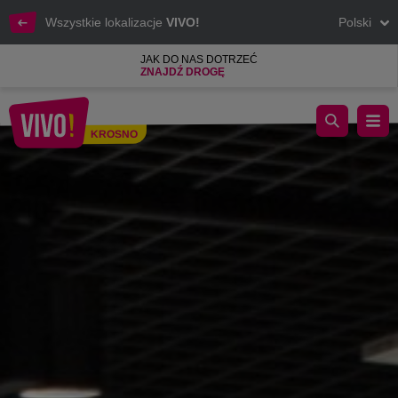
Wszystkie lokalizacje
VIVO!
Polski
JAK DO NAS DOTRZEĆ
ZNAJDŹ DROGĘ
Telefon komórkowy, Internet mobilny i domowy, Telewizja
KROSNO
Krosno