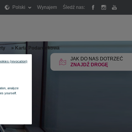
Polski
Wynajem
Śledź nas:
rty
»
Karta Podarunkowa
JAK DO NAS DOTRZEĆ
ookies (revocation)
ZNAJDŹ DROGĘ
ation, analyze
es yourself.