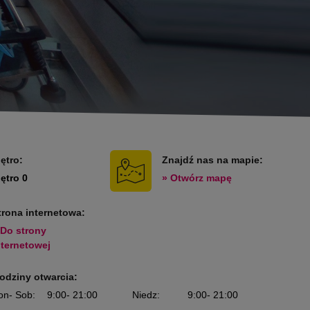
iętro:
Znajdź nas na mapie:
iętro 0
» Otwórz mapę
trona internetowa:
 Do strony
nternetowej
odziny otwarcia:
on
- Sob
:
9:00
- 21:00
Niedz
:
9:00
- 21:00