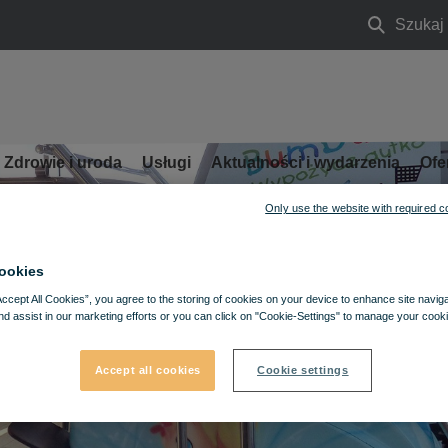
Szukaj
Szukaj
Zdrowie i uroda
Usługi
Aktualności i wydarzenia
Ofe
Only use the website with required c
ookies
Accept All Cookies”, you agree to the storing of cookies on your device to enhance site navig
nd assist in our marketing efforts or you can click on "Cookie-Settings" to manage your cooki
Accept all cookies
Cookie settings