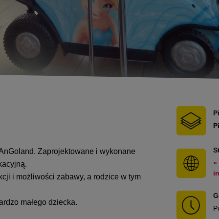
P
P
S
y AnGoland. Zaprojektowane i wykonane
»
kacyjną.
i
cji i możliwości zabawy, a rodzice w tym
G
ardzo małego dziecka.
P