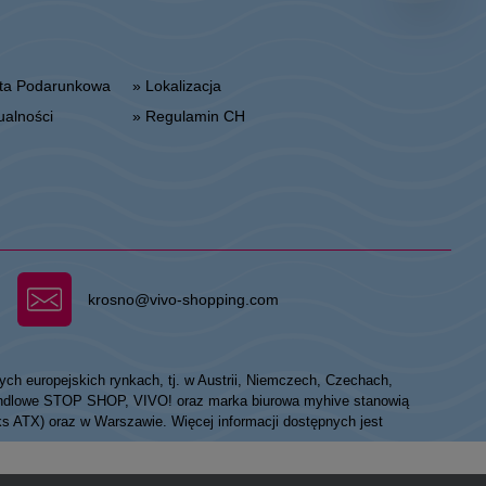
arta Podarunkowa
» Lokalizacja
tualności
» Regulamin CH
krosno@vivo-shopping.com
ych europejskich rynkach, tj. w Austrii, Niemczech, Czechach,
 handlowe STOP SHOP, VIVO! oraz marka biurowa myhive stanowią
eks ATX) oraz w Warszawie. Więcej informacji dostępnych jest