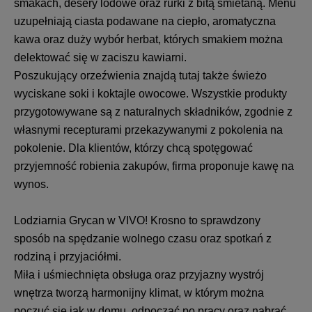
smakach, desery lodowe oraz rurki z bitą śmietaną. Menu
uzupełniają ciasta podawane na ciepło, aromatyczna
kawa oraz duży wybór herbat, których smakiem można
delektować się w zaciszu kawiarni.
Poszukujący orzeźwienia znajdą tutaj także świeżo
wyciskane soki i koktajle owocowe. Wszystkie produkty
przygotowywane są z naturalnych składników, zgodnie z
własnymi recepturami przekazywanymi z pokolenia na
pokolenie. Dla klientów, którzy chcą spotęgować
przyjemność robienia zakupów, firma proponuje kawę na
wynos.
Lodziarnia Grycan w VIVO! Krosno to sprawdzony
sposób na spędzanie wolnego czasu oraz spotkań z
rodziną i przyjaciółmi.
Miła i uśmiechnięta obsługa oraz przyjazny wystrój
wnętrza tworzą harmonijny klimat, w którym można
poczuć się jak w domu, odpocząć po pracy oraz nabrać