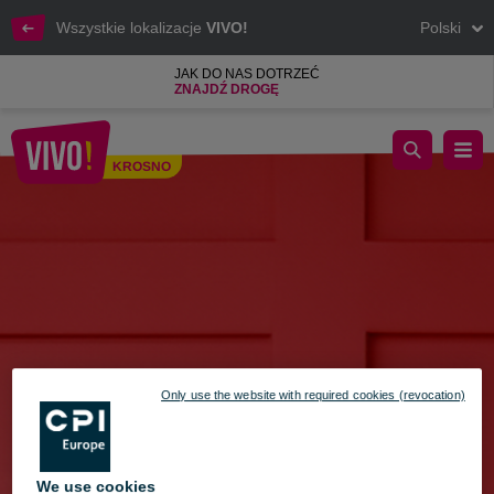
Wszystkie lokalizacje
VIVO!
Polski
JAK DO NAS DOTRZEĆ
ZNAJDŹ DROGĘ
ZAKOCHAJ SIĘ W VIVO! - 9-10.02.2024
KROSNO
Krosno
Only use the website with required cookies (revocation)
We use cookies