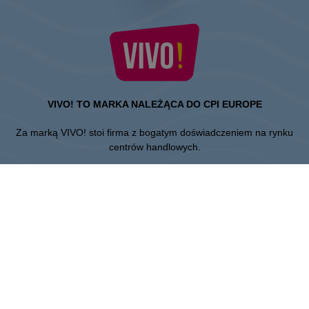
VIVO! TO MARKA NALEŻĄCA DO CPI EUROPE
Za marką VIVO! stoi firma z bogatym doświadczeniem na rynku
centrów handlowych.
» O CPI Europe
» O VIVO!
MAPA STRONY:
» Zakupy
» Aktualności
» Restauracje
» Lokalizacja
» Karta Podarunkowa
» Regulamin CH