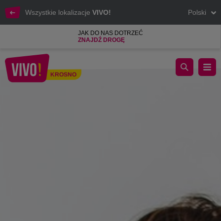
Wszystkie lokalizacje
VIVO!
Polski
JAK DO NAS DOTRZEĆ
ZNAJDŹ DROGĘ
ZADBAJ O SWOJĄ SKÓRĘ ZIMĄ - INSPIRACJE TYGODNIA 
KROSNO
Krosno