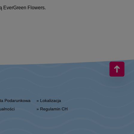
ią EverGreen Flowers.
arta Podarunkowa
» Lokalizacja
tualności
» Regulamin CH