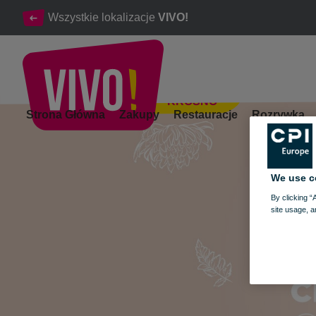
Wszystkie lokalizacje
VIVO!
KROSNO
Targi Chryzantem w VIVO! Krosno
Strona Główna
Zakupy
Restauracje
Rozrywka
Krosno
We use c
By clicking “
site usage, a