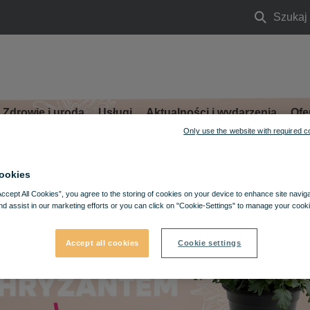
Szukaj
Szukaj
Zdrowie i uroda
Usługi
Aktualności i wydarzenia
Ofe
Only use the website with required c
ookies
Accept All Cookies”, you agree to the storing of cookies on your device to enhance site navig
nd assist in our marketing efforts or you can click on "Cookie-Settings" to manage your cooki
Accept all cookies
Cookie settings