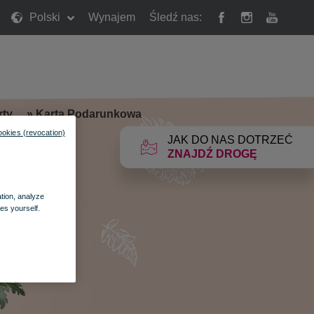
Polski
Wynajem
Śledź nas:
rty
»
Karta Podarunkowa
ookies (revocation)
JAK DO NAS DOTRZEĆ
ZNAJDŹ DROGĘ
ation, analyze
es yourself.