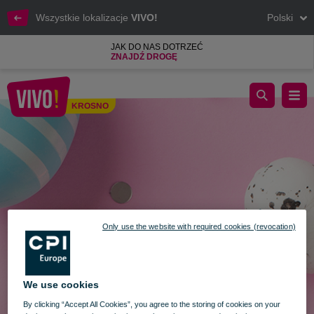
Wszystkie lokalizacje
VIVO!
Polski
JAK DO NAS DOTRZEĆ
ZNAJDŹ DROGĘ
ŚWIĄTECZNE GODZINY OTWARCIA VIVO! Krosno
KROSNO
Krosno
Only use the website with required cookies (revocation)
We use cookies
By clicking “Accept All Cookies”, you agree to the storing of cookies on your