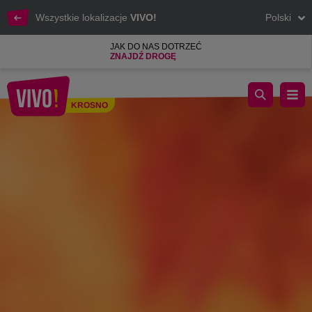
Wszystkie lokalizacje
VIVO!
Polski
JAK DO NAS DOTRZEĆ
ZNAJDŹ DROGĘ
Stylowe ZAKUPY to największa akcja rabatowa w Polsce - skor
KROSNO
Krosno