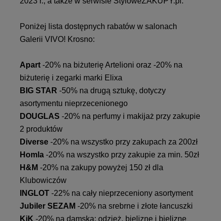
2023 r., a także w serwisie StyloweZAKUPY.pl.
Poniżej lista dostępnych rabatów w salonach
Galerii VIVO! Krosno:
Apart
-20% na biżuterię Artelioni oraz -20% na
biżuterię i zegarki marki Elixa
BIG STAR
-50% na drugą sztukę, dotyczy
asortymentu nieprzecenionego
DOUGLAS
-20% na perfumy i makijaż przy zakupie
2 produktów
Diverse
-20% na wszystko przy zakupach za 200zł
Homla
-20% na wszystko przy zakupie za min. 50zł
H&M
-20% na zakupy powyżej 150 zł dla
Klubowiczów
INGLOT
-22% na cały nieprzeceniony asortyment
Jubiler SEZAM
-20% na srebrne i złote łancuszki
KiK
-20% na damską: odzież, bieliznę i bieliznę