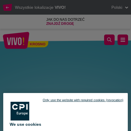
Wszystkie lokalizacje
VIVO!
Polski
JAK DO NAS DOTRZEĆ
ZNAJDŹ DROGĘ
Słodki Dzień Dziecka w VIVO!
KROSNO
Krosno
Only use the website with required cookies (revocation)
We use cookies