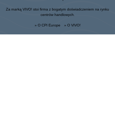
Za marką VIVO! stoi firma z bogatym doświadczeniem na rynku
centrów handlowych.
» O CPI Europe
» O VIVO!
MAPA STRONY:
» Zakupy
» Aktualności
» Restauracje
» Lokalizacja
» Karta Podarunkowa
» Regulamin CH
Krosno
ul. Bieszczadzka 29, 38-400 Krosno
Administracja:
+48 13 433 46 70
Marketing :
+48 13 433 46 78