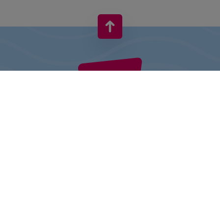
VIVO! TO MARKA NALEŻĄCA DO CPI EUROPE
Za marką VIVO! stoi firma z bogatym doświadczeniem na rynku
centrów handlowych.
» O CPI Europe
» O VIVO!
MAPA STRONY:
» Zakupy
» Aktualności