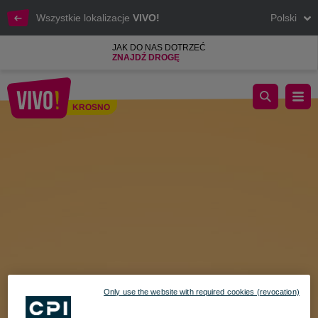
Wszystkie lokalizacje
VIVO!
Polski
JAK DO NAS DOTRZEĆ
ZNAJDŹ DROGĘ
Rabatki na Dzień Matki - Sprawdź najlepsze promocje!
KROSNO
Krosno
Only use the website with required cookies (revocation)