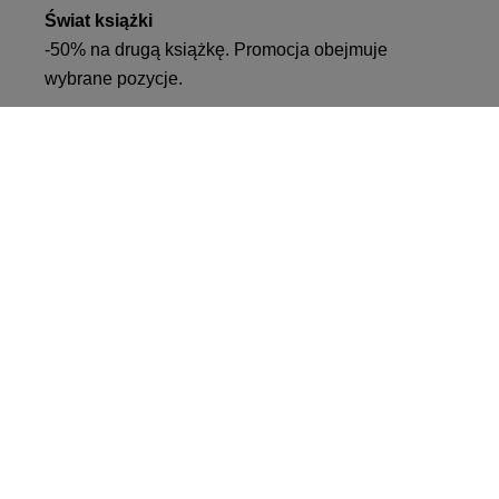
Świat książki
-50% na drugą książkę. Promocja obejmuje
wybrane pozycje.
Do zobaczenia!
VIVO! TO MARKA NALEŻĄCA DO CPI EUROPE
Za marką VIVO! stoi firma z bogatym doświadczeniem na rynku