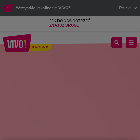
Wszystkie lokalizacje
VIVO!
Polski
JAK DO NAS DOTRZEĆ
ZNAJDŹ DROGĘ
To już dziś! Odlotowy Czwartek w VIVO! Krosno!
KROSNO
Krosno