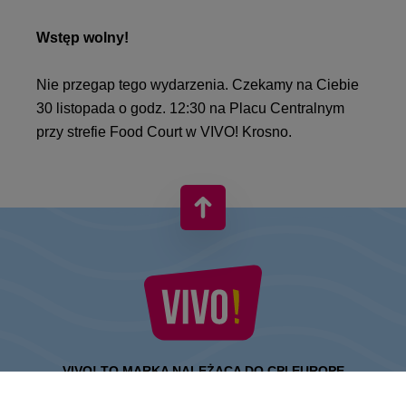
Wstęp wolny!
Nie przegap tego wydarzenia. Czekamy na Ciebie
30 listopada o godz. 12:30 na Placu Centralnym
przy strefie Food Court w VIVO! Krosno.
VIVO! TO MARKA NALEŻĄCA DO CPI EUROPE