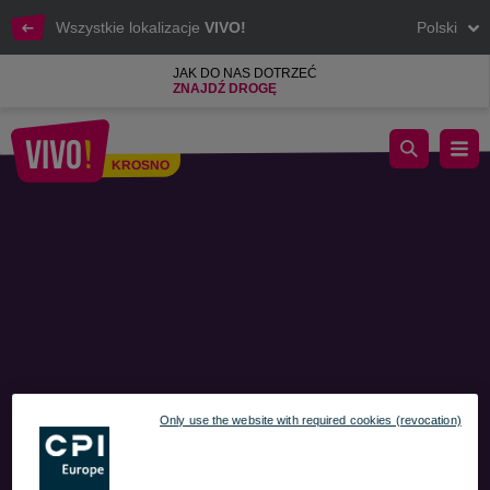
Wszystkie lokalizacje
VIVO!
Polski
JAK DO NAS DOTRZEĆ
ZNAJDŹ DROGĘ
„Opowieść o magii” - pokaz iluzji w wykonaniu TeatruO!
KROSNO
Krosno
Only use the website with required cookies (revocation)