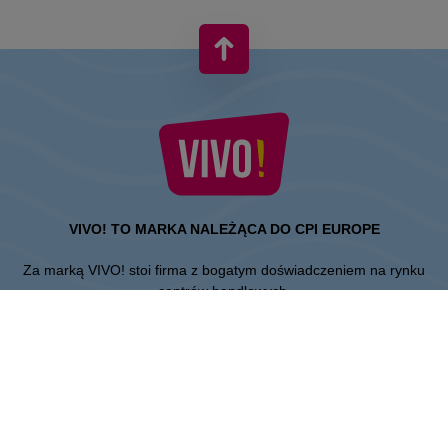
VIVO! TO MARKA NALEŻĄCA DO CPI EUROPE
Za marką VIVO! stoi firma z bogatym doświadczeniem na rynku
centrów handlowych.
» O CPI Europe
» O VIVO!
MAPA STRONY:
» Zakupy
» Aktualności