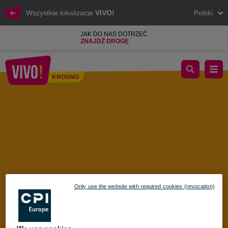
Wszystkie lokalizacje
VIVO!
Polski
JAK DO NAS DOTRZEĆ
ZNAJDŹ DROGĘ
Nowa Pizzeria 105 Fabryka otwarta w VIVO! Krosno
KROSNO
Krosno
Only use the website with required cookies (revocation)