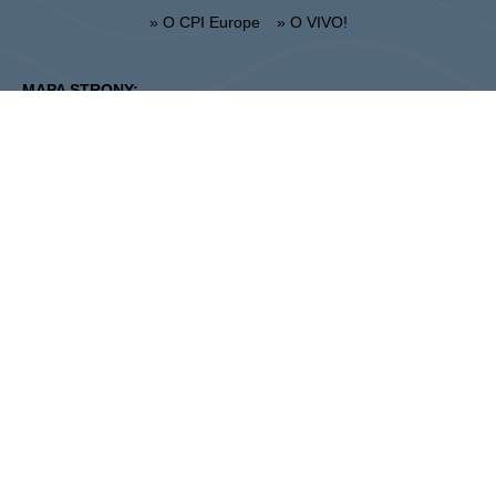
» O CPI Europe
» O VIVO!
MAPA STRONY:
» Zakupy
» Aktualności
» Restauracje
» Lokalizacja
» Karta Podarunkowa
» Regulamin CH
Krosno
ul. Bieszczadzka 29, 38-400 Krosno
Administracja:
+48 13 433 46 70
Marketing :
+48 13 433 46 78
krosno@vivo-shopping.com