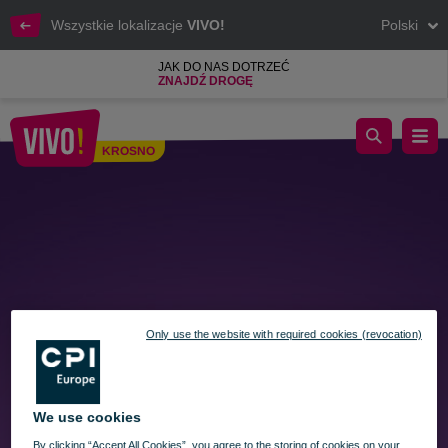
Wszystkie lokalizacje
VIVO!
Polski
JAK DO NAS DOTRZEĆ
ZNAJDŹ DROGĘ
Niedzielna rozrywka z rodziną w VIVO!
KROSNO
Krosno
Only use the website with required cookies (revocation)
We use cookies
By clicking “Accept All Cookies”, you agree to the storing of cookies on your