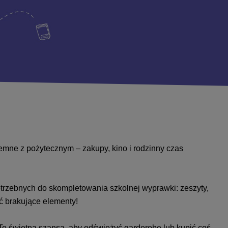
mne z pożytecznym – zakupy, kino i rodzinny czas
otrzebnych do skompletowania szkolnej wyprawki: zeszyty,
ić brakujące elementy!
o świetna szansa, aby odświeżyć garderobę lub kupić coś