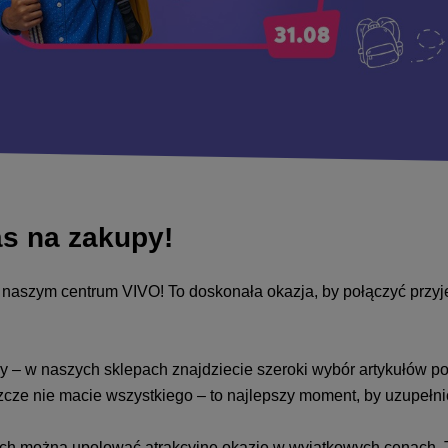
as na zakupy!
naszym centrum VIVO! To doskonała okazja, by połączyć przyje
py – w naszych sklepach znajdziecie szeroki wybór artykułów p
eszcze nie macie wszystkiego – to najlepszy moment, by uzupełn
ch można upolować atrakcyjne okazje w wyjątkowych cenach. T