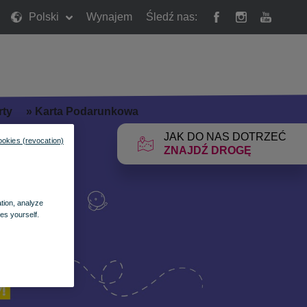
Polski
Wynajem
Śledź nas:
rty
»
Karta Podarunkowa
JAK DO NAS DOTRZEĆ
ookies (revocation)
ZNAJDŹ DROGĘ
ation, analyze
es yourself.