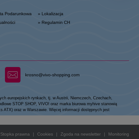
arta Podarunkowa
» Lokalizacja
tualności
» Regulamin CH
krosno@vivo-shopping.com
ych europejskich rynkach, tj. w Austrii, Niemczech, Czechach,
 handlowe STOP SHOP, VIVO! oraz marka biurowa myhive stanowią
eks ATX) oraz w Warszawie. Więcej informacji dostępnych jest
Stopka prawna
|
Cookies
|
Zgoda na newsletter
|
Monitoring