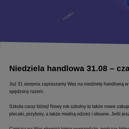
Niedziela handlowa 31.08 – cz
Już 31 sierpnia zapraszamy Was na niedzielę handlową w 
spędzony razem.
Szkoła coraz bliżej! Nowy rok szkolny to także nowe zaku
plecaki, przybory, a także modną odzież i obuwie. Jeśli j
Czekają na Was również letnie wyprzedaże, podczas który