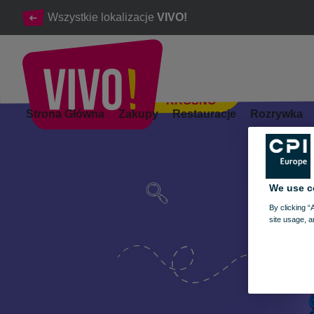
Wszystkie lokalizacje
VIVO!
KROSNO
Niedziela handlowa 31.08 – czas na zakupy!
Strona Główna
Zakupy
Restauracje
Rozrywka
Krosno
We use c
By clicking “
site usage, a