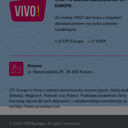
EUROPE
Za marką VIVO! stoi firma z bogatym
doświadczeniem na rynku centrów
handlowych.
» O CPI Europe
» O VIVO!
Krosno
ul. Bieszczadzka 29, 38-400 Krosno
CPI Europe to firma z sektora nieruchomości komercyjnych, której dzia
Słowacji, Węgrzech, Rumunii oraz Polsce. Podstawa działalności fir
kluczowy obszar dla tych aktywności i odzwierciedlają koncentrację na
na:
https://www.cpi-europe.com
© 2026
CPI Europe
. All rights reserved.