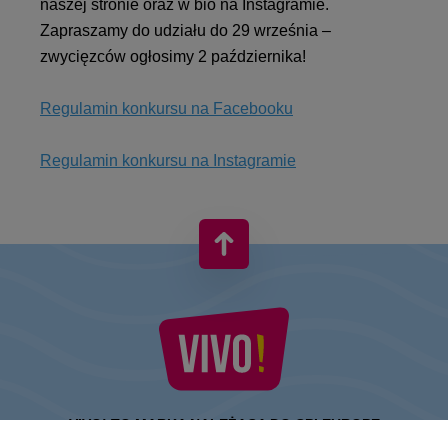
naszej stronie oraz w bio na Instagramie.
Zapraszamy do udziału do 29 września –
zwycięzców ogłosimy 2 października!
Regulamin konkursu na Facebooku
Regulamin konkursu na Instagramie
VIVO! TO MARKA NALEŻĄCA DO CPI EUROPE