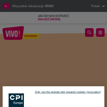
Wszystkie lokalizacje
VIVO!
Polski
JAK DO NAS DOTRZEĆ
ZNAJDŹ DROGĘ
Konkursy Jesienne – Twoja Szansa na Wygraną!
KROSNO
Krosno
Only use the website with required cookies (revocation)