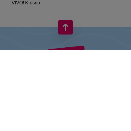
VIVO! Krosno.
VIVO! TO MARKA NALEŻĄCA DO CPI EUROPE
Za marką VIVO! stoi firma z bogatym doświadczeniem na rynku
centrów handlowych.
» O CPI Europe
» O VIVO!
MAPA STRONY: