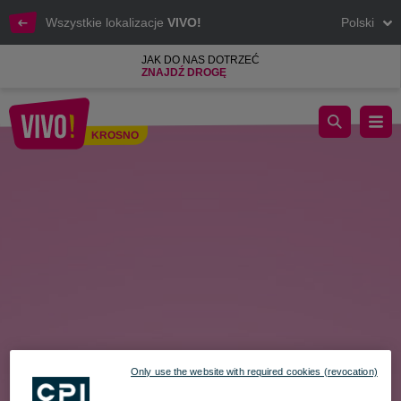
Wszystkie lokalizacje
VIVO!
Polski
JAK DO NAS DOTRZEĆ
ZNAJDŹ DROGĘ
Karta Podarunkowa idealny prezent na Dzień Mamy!
KROSNO
Krosno
Only use the website with required cookies (revocation)