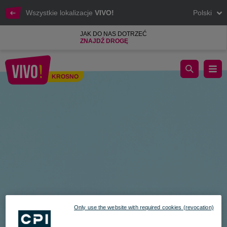
Wszystkie lokalizacje
VIVO!
Polski
JAK DO NAS DOTRZEĆ
ZNAJDŹ DROGĘ
DZIEŃ KOBIET I MĘŻCZYZN W VIVO! - 9.03.2023
KROSNO
Krosno
Only use the website with required cookies (revocation)