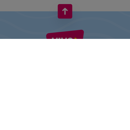
VIVO! TO MARKA NALEŻĄCA DO CPI EUROPE
Za marką VIVO! stoi firma z bogatym doświadczeniem na rynku
centrów handlowych.
» O CPI Europe
» O VIVO!
MAPA STRONY:
» Zakupy
» Aktualności