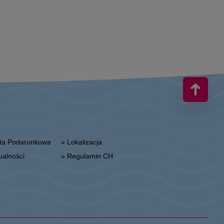
arta Podarunkowa
» Lokalizacja
tualności
» Regulamin CH