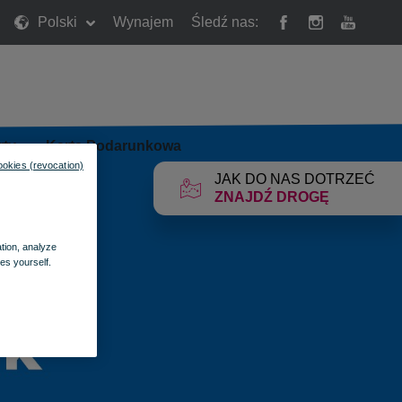
Polski
Wynajem
Śledź nas:
rty
»
Karta Podarunkowa
ookies (revocation)
JAK DO NAS DOTRZEĆ
ZNAJDŹ DROGĘ
ation, analyze
es yourself.