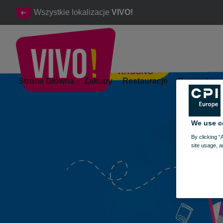
Wszystkie lokalizacje
VIVO!
KROSNO
25 sierpnia NIEDZIELA HANDLOWA
Strona Główna
Zakupy
Restauracje
Rozrywka
Krosno
We use c
By clicking “
site usage, a