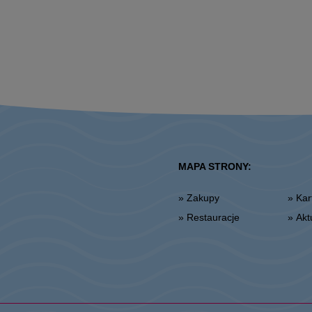
MAPA STRONY:
» Zakupy
» K
» Restauracje
» Ak